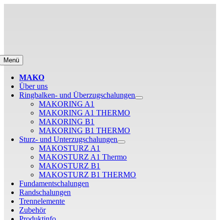
Zum
Inhalt
springen
Menü
MAKO
Über uns
Ringbalken- und Überzugschalungen
MAKORING A1
MAKORING A1 THERMO
MAKORING B1
MAKORING B1 THERMO
Sturz- und Unterzugschalungen
MAKOSTURZ A1
MAKOSTURZ A1 Thermo
MAKOSTURZ B1
MAKOSTURZ B1 THERMO
Fundamentschalungen
Randschalungen
Trennelemente
Zubehör
Produktinfo