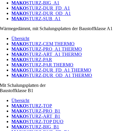
MAKO
STURZ-BIG_A1
MAKO
STURZ-DUR_FD_A1
MAKO
STURZ-DUR_OD_A1
MAKO
STURZ-SUB_A1
Wärmegedämmt, mit Schalungsplatten der Baustoffklasse A1
Übersicht
MAKO
STURZ-CEM THERMO
MAKO
STURZ-PRO_A1 THERMO
MAKO
STURZ-ART_A1 THERMO
MAKO
STURZ-PAR
MAKO
STURZ-PAR THERMO
MAKO
STURZ-DUR_FD_A1 THERMO
MAKO
STURZ-DUR_OD_A1 THERMO
Mit Schalungsplatten der
Baustoffklasse B1
Übersicht
MAKO
STURZ-TOP
MAKO
STURZ-PRO_B1
MAKO
STURZ-ART_B1
MAKO
STURZ-TOP DUO
MAKO
STURZ-BIG_B1