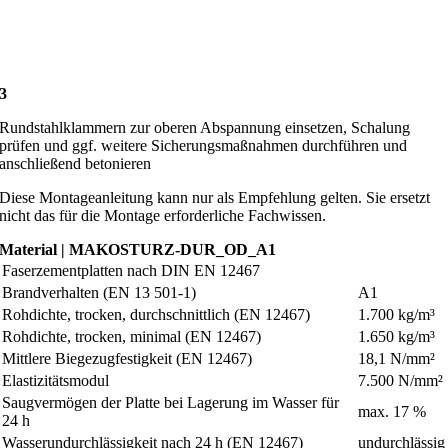
3
Rundstahlklammern zur oberen Abspannung einsetzen, Schalung
prüfen und ggf. weitere Sicherungsmaßnahmen durchführen und
anschließend betonieren
Diese Montageanleitung kann nur als Empfehlung gelten. Sie ersetzt
nicht das für die Montage erforderliche Fachwissen.
Material
| MAKOSTURZ-DUR_OD_A1
Faserzementplatten nach DIN EN 12467
Brandverhalten (EN 13 501-1)
A1
Rohdichte, trocken, durchschnittlich (EN 12467)
1.700 kg/m³
Rohdichte, trocken, minimal (EN 12467)
1.650 kg/m³
Mittlere Biegezugfestigkeit (EN 12467)
18,1 N/mm²
Elastizitätsmodul
7.500 N/mm²
Saugvermögen der Platte bei Lagerung im Wasser für
max. 17 %
24 h
Wasserundurchlässigkeit nach 24 h (EN 12467)
undurchlässig