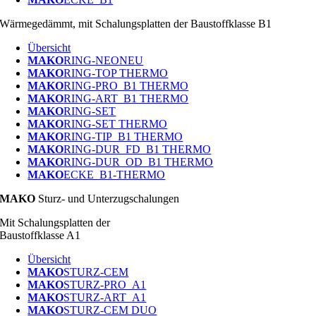
Wärmegedämmt, mit Schalungsplatten der Baustoffklasse B1
Übersicht
MAKO
RING-NEO
NEU
MAKO
RING-TOP THERMO
MAKO
RING-PRO_B1 THERMO
MAKO
RING-ART_B1 THERMO
MAKO
RING-SET
MAKO
RING-SET THERMO
MAKO
RING-TIP_B1 THERMO
MAKO
RING-DUR_FD_B1 THERMO
MAKO
RING-DUR_OD_B1 THERMO
MAKO
ECKE_B1-THERMO
MAKO
Sturz- und Unterzugschalungen
Mit Schalungsplatten der
Baustoffklasse A1
Übersicht
MAKO
STURZ-CEM
MAKO
STURZ-PRO_A1
MAKO
STURZ-ART_A1
MAKO
STURZ-CEM DUO