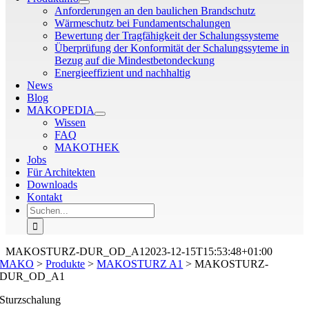
Anforderungen an den baulichen Brandschutz
Wärmeschutz bei Fundamentschalungen
Bewertung der Tragfähigkeit der Schalungssysteme
Überprüfung der Konformität der Schalungssyteme in
Bezug auf die Mindestbetondeckung
Energieeffizient und nachhaltig
News
Blog
MAKOPEDIA
Wissen
FAQ
MAKOTHEK
Jobs
Für Architekten
Downloads
Kontakt
Suche
nach:
MAKOSTURZ-DUR_OD_A1
2023-12-15T15:53:48+01:00
MAKO
>
Produkte
>
MAKOSTURZ A1
>
MAKOSTURZ-
DUR_OD_A1
Sturzschalung