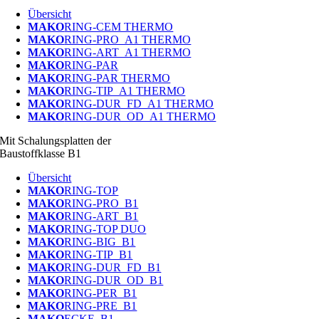
Übersicht
MAKO
RING-CEM THERMO
MAKO
RING-PRO_A1 THERMO
MAKO
RING-ART_A1 THERMO
MAKO
RING-PAR
MAKO
RING-PAR THERMO
MAKO
RING-TIP_A1 THERMO
MAKO
RING-DUR_FD_A1 THERMO
MAKO
RING-DUR_OD_A1 THERMO
Mit Schalungsplatten der
Baustoffklasse B1
Übersicht
MAKO
RING-TOP
MAKO
RING-PRO_B1
MAKO
RING-ART_B1
MAKO
RING-TOP DUO
MAKO
RING-BIG_B1
MAKO
RING-TIP_B1
MAKO
RING-DUR_FD_B1
MAKO
RING-DUR_OD_B1
MAKO
RING-PER_B1
MAKO
RING-PRE_B1
MAKO
ECKE_B1