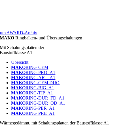
um AWARD-Archiv
MAKO
Ringbalken- und Überzugschalungen
Mit Schalungsplatten der
Baustoffklasse A1
Übersicht
MAKO
RING-CEM
MAKO
RING-PRO_A1
MAKO
RING-ART_A1
MAKO
RING-CEM DUO
MAKO
RING-BIG_A1
MAKO
RING-TIP_A1
MAKO
RING-DUR_FD_A1
MAKO
RING-DUR_OD_A1
MAKO
RING-PER_A1
MAKO
RING-PRE_A1
Wärmegedämmt, mit Schalungsplatten der Baustoffklasse A1