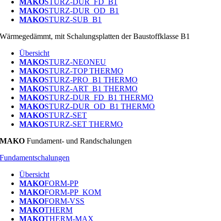
MAKO
STURZ-DUR_FD_B1
MAKO
STURZ-DUR_OD_B1
MAKO
STURZ-SUB_B1
Wärmegedämmt, mit Schalungsplatten der Baustoffklasse B1
Übersicht
MAKO
STURZ-NEO
NEU
MAKO
STURZ-TOP THERMO
MAKO
STURZ-PRO_B1 THERMO
MAKO
STURZ-ART_B1 THERMO
MAKO
STURZ-DUR_FD_B1 THERMO
MAKO
STURZ-DUR_OD_B1 THERMO
MAKO
STURZ-SET
MAKO
STURZ-SET THERMO
MAKO
Fundament- und Randschalungen
Fundamentschalungen
Übersicht
MAKO
FORM-PP
MAKO
FORM-PP_KOM
MAKO
FORM-VSS
MAKO
THERM
MAKO
THERM-MAX