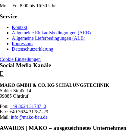
Mo. – Fr.: 8:00 bis 16:30 Uhr
Service
Kontakt
Allgemeine Einkaufsbedingungen (AEB)
Allgemeine Lieferbedingungen (ALB)
Impressum
Datenschutzerklärung
Cookie Einstellungen
Social Media Kanäle
MAKO GMBH & CO. KG SCHALUNGSTECHNIK
Suhler Straße 14
99885 Ohrdruf
Fon:
+49 3624 31787–0
Fax: +49 3624 31787–29
Mail:
info@mako-bau.de
AWARDS
| MAKO – ausgezeichnetes Unternehmen