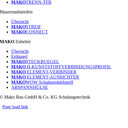
MAKO
TRENN-TFB
Mauerrandstreifen
Übersicht
MAKO
STREIF
MAKO
CONNECT
MAKO
Zubehör
Übersicht
Erdnagel
MAKO
STECKBUEGEL
MAKO
H-KUNSTSTOFFVERBINDUNGSPROFIL
MAKO
ELEMENT-VERBINDER
MAKO
ELEMENT-AUSRICHTER
MAKO
WOW Schalungsklebstoff
ABSPANNHÜLSE
© Mako Bau GmbH & Co. KG Schalungstechnik
Page load link
Nach
oben