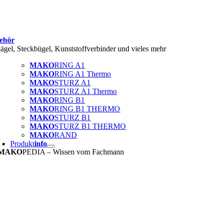
ehör
ägel, Steckbügel, Kunststoffverbinder und vieles mehr
MAKO
RING A1
MAKO
RING A1 Thermo
MAKO
STURZ A1
MAKO
STURZ A1 Thermo
MAKO
RING B1
MAKO
RING B1 THERMO
MAKO
STURZ B1
MAKO
STURZ B1 THERMO
MAKO
RAND
Produkt
info
MAKO
PEDIA – Wissen vom Fachmann