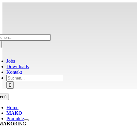
Zum
Inhalt
springen
che
ch:
oggle
avigation
Jobs
Downloads
Kontakt
Suche
nach:
enü
Home
MAKO
Produkte
MAKO
RING