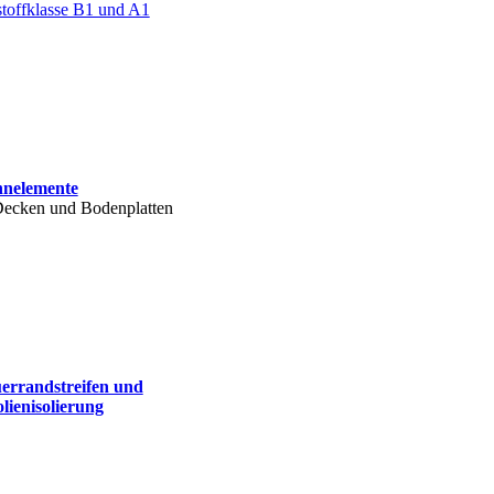
toffklasse B1 und A1
nnelemente
Decken und Bodenplatten
errandstreifen und
lienisolierung