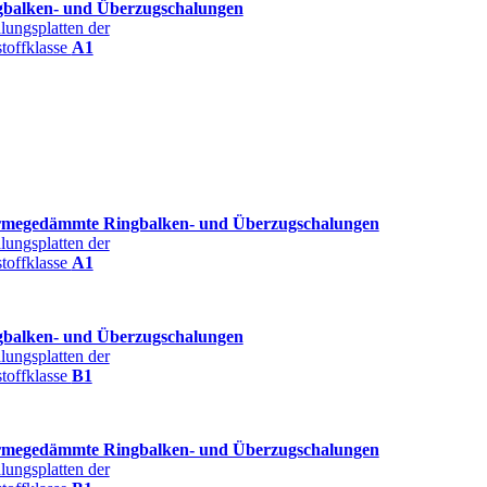
gbalken- und Überzugschalungen
lungsplatten der
toffklasse
A1
megedämmte Ringbalken- und Überzugschalungen
lungsplatten der
toffklasse
A1
gbalken- und Überzugschalungen
lungsplatten der
toffklasse
B1
megedämmte Ringbalken- und Überzugschalungen
lungsplatten der