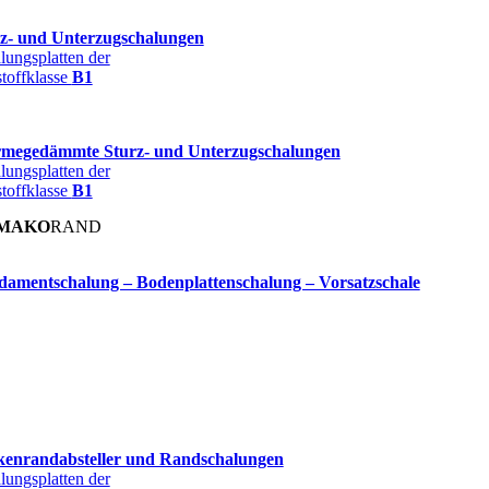
z- und Unterzugschalungen
lungsplatten der
toffklasse
B1
megedämmte Sturz- und Unterzugschalungen
lungsplatten der
toffklasse
B1
MAKO
RAND
amentschalung – Bodenplattenschalung – Vorsatzschale
kenrandabsteller und Randschalungen
lungsplatten der