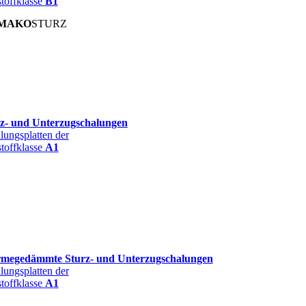
toffklasse
B1
MAKO
STURZ
z- und Unterzugschalungen
lungsplatten der
toffklasse
A1
megedämmte Sturz- und Unterzugschalungen
lungsplatten der
toffklasse
A1